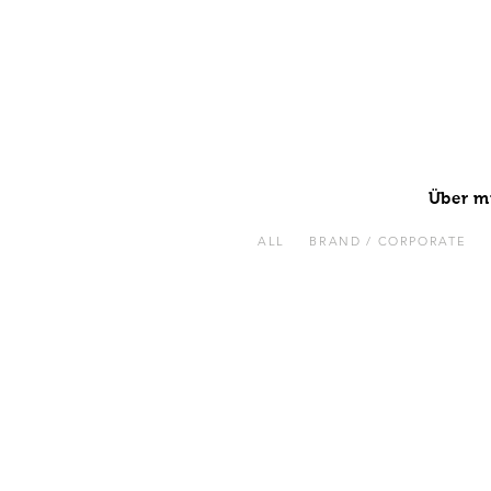
Über m
ALL
BRAND / CORPORATE