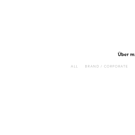
Über m
ALL
BRAND / CORPORATE